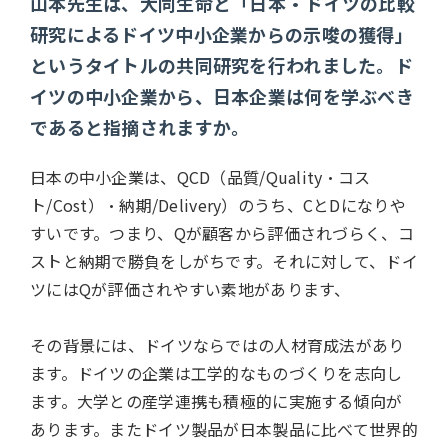
山本先生は、大同生命と「日本・ドイツの比較
研究によるドイツ中小企業からの示唆の獲得」
というタイトルの共同研究を行われました。ド
イツの中小企業から、日本企業は何を学ぶべき
であると指摘されますか。
日本の中小企業は、
QCD
（品質
/Quality
・コス
ト
/Cost
）・納期
/Delivery
）のうち、
C
と
D
になりや
すいです。つまり、
Q
が顧客から評価されづらく、コ
ストと納期で勝負をしがちです。それに対して、ドイ
ツには
Q
が評価されやすい素地があります、
その背景には、ドイツならではの人材育成法があり
ます。ドイツの企業は工学的なものづくりを志向し
ます。大学との産学連携も積極的に実施する傾向が
あります。またドイツ製品が日本製品に比べて世界的