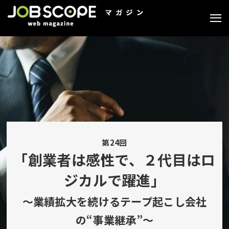
第24回
「創業者は感性で、２代目はロ
ジカルで躍進」
～業績拡大を続けるテープ起こし会社
の“事業継承”～