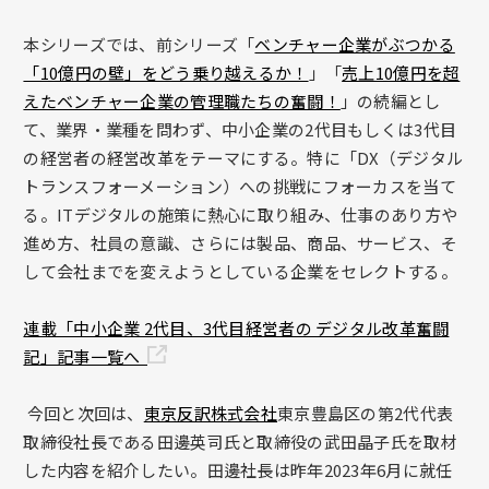
本シリーズでは、前シリーズ「
ベンチャー企業がぶつかる
「10億円の壁」をどう乗り越えるか！
」「
売上10億円を超
えたベンチャー企業の管理職たちの奮闘！
」の続編とし
て、業界・業種を問わず、中小企業の2代目もしくは3代目
の経営者の経営改革をテーマにする。特に「DX（デジタル
トランスフォーメーション）への挑戦にフォーカスを当て
る。ITデジタルの施策に熱心に取り組み、仕事のあり方や
進め方、社員の意識、さらには製品、商品、サービス、そ
して会社までを変えようとしている企業をセレクトする。
連載「中小企業 2代目、3代目経営者の デジタル改革奮闘
記」記事一覧へ
今回と次回は、
東京反訳株式会社
東京豊島区の第2代代表
取締役社長である田邊英司氏と取締役の武田晶子氏を取材
した内容を紹介したい。田邊社長は昨年2023年6月に就任