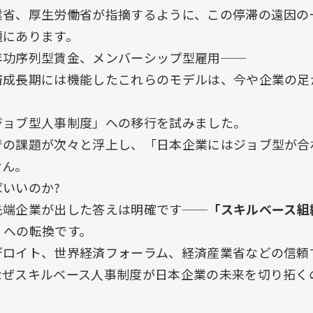
業省、厚生労働省が指摘するように、この停滞の遠因の
題にあります。
年功序列型賃金、メンバーシップ型雇用──
済成長期には機能したこれらのモデルは、今や企業の足
ジョブ型人事制度」への移行を試みました。
での課題が次々と浮上し、「日本企業にはジョブ型が合
せん。
いいのか?
先端企業が出した答えは明確です──
「スキルベース組織(S
」
への転換です。
デロイト、世界経済フォーラム、経済産業省などの信頼
なぜスキルベース人事制度が日本企業の未来を切り拓く