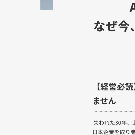
なぜ今
【経営必読
ません
失われた30年、
日本企業を取り