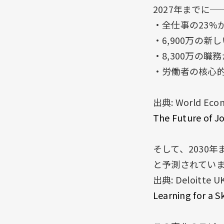
2027年までに
・全仕事の23%
・6,900万の
・8,300万の職
・労働者の核心的
出典: World Econ
The Future of J
そして、2030
と予測されてい
出典: Deloitte U
Learning for a S