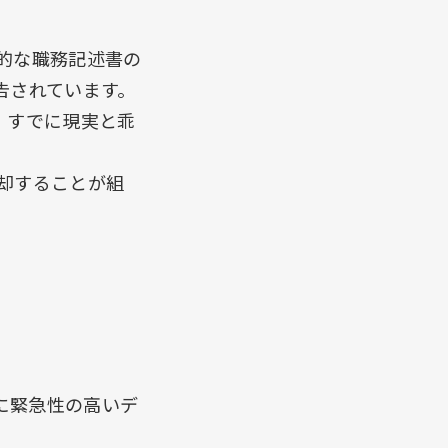
的な職務記述書の
告されています。
、すでに現実と乖
却することが組
、さらに緊急性の高いデ