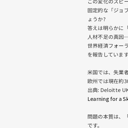
この変化のスピ
固定的な「ジョ
ょうか?
答えは明らかに「
人材不足の真因
世界経済フォーラムの
を報告しています
米国では、失業者
欧州では現在約3
出典: Deloitte U
Learning for a S
問題の本質は、
です。