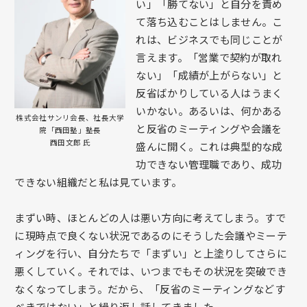
い」「勝てない」と自分を責め
て落ち込むことはしません。こ
れは、ビジネスでも同じことが
言えます。「営業で契約が取れ
ない」「成績が上がらない」と
反省ばかりしている人はうまく
いかない。あるいは、何かある
株式会社サンリ会長、社長大学
と反省のミーティングや会議を
院「西田塾」塾長
西田文郎 氏
盛んに開く。これは典型的な成
功できない管理職であり、成功
できない組織だと私は見ています。
まずい時、ほとんどの人は悪い方向に考えてしまう。すで
に現時点で良くない状況であるのにそうした会議やミーテ
ィングを行い、自分たちで「まずい」と上塗りしてさらに
悪くしていく。それでは、いつまでもその状況を突破でき
なくなってしまう。だから、「反省のミーティングなどす
べきではない」と繰り返し話してきました。