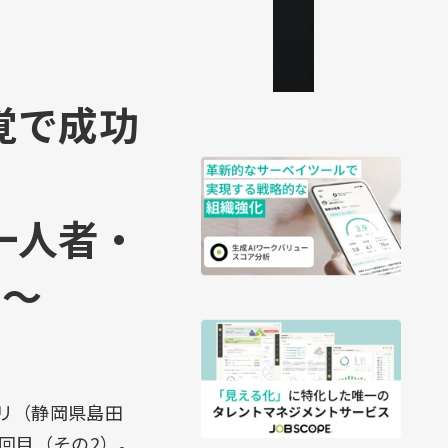
覚で成功
一人者・
則～
リ（静岡県島田
回目（その2）。