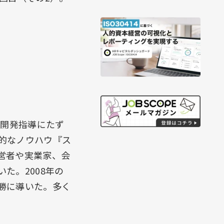
力開発指導にたず
的なノウハウ『ス
営者や実業家、会
た。2008年の
勝に導いた。多く