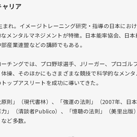
キャリア
都生まれ。イメージトレーニング研究・指導の日本にお
的なメンタルマネジメントが特徴。日本能率協会、日本
中部産業連盟などの講師でもある。
コーチングでは、プロ野球選手、Jリーガー、プロゴル
、体操、そのほかにもさまざまな競技で科学的なメンタ
のトップアスリートを成功に導いてきた。
原則」（現代書林）、「強運の法則」（2007年、日
力」（清談者Publico）、「憶聴の法則」（美里出版
）など多数。