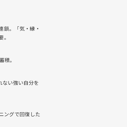
連鎖。「気・縁・
要。
蓄積。
れない強い自分を
ニングで回復した