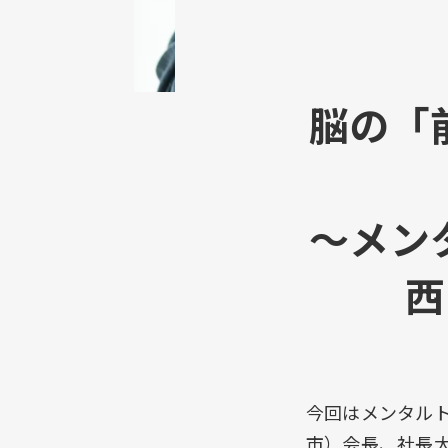
脳の「
～メン
西
今回はメンタル
市）会長、社長大