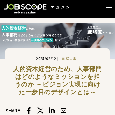
2025/02/12 |
戦略人事
人的資本経営のため、人事部門
はどのようなミッションを担
うのか ～ビジョン実現に向け
た一歩目のデザインとは～
SHARE