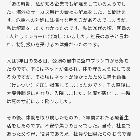
「あの時期、私が知る企業でも解雇をしているようでし
た。海外のサーカス興行の会社も解雇をした、と聞きま
す。危機への対処には様々な考え方があるのでしょうが、
私は解雇をしたくなかったのです。私は20代の頃、団員の
1人としてショーに出演していました。社長の息子と言わ
れ、特別扱いを受けるのは嫌だったのです。
入団3年目のある日、公演の最中に空中ブランコから落ち
たのです。下にはネットが張られ、体を守るようにしてあ
るのですが、その頃はネットが硬かったために第七頚椎
（けいつい）を圧迫損傷してしまったのです。その直後に
大葉性肺炎にもなり、入院しました。体調が悪化し、一時
は死の寸前にまで陥りました。
その後、体調を取り戻したものの、3年間にわたる療養生
活をしたのです。不安や焦りの日々でした。当時、社長で
あった父や母、役員である兄、社員や団員たちのお陰で復