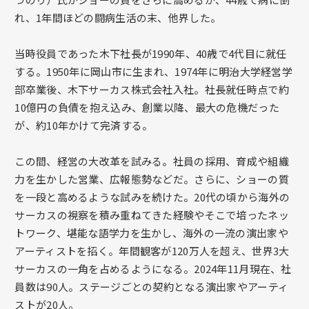
れ、1年間ほどの闘病生活の末、他界した。
当時役員であった木下社長が1990年、40歳で4代目に就任
する。1950年に岡山市に生まれ、1974年に明治大学経営学
部卒業後、木下サーカス株式会社入社。社長就任時点で約
10億円の負債を抱え込み、創業以降、最大の危機だった
が、約10年かけて完済する。
この間、経営の大改革を試みる。社員の採用、育成や組織
力を生かした営業、広報態勢などだ。さらに、ショーの質
を一段と高めるような試みを続けた。20代の頃から海外の
サーカスの視察を積み重ねてきた経験やそこで培ったネッ
トワーク、堪能な語学力を生かし、海外の一流の演出家や
アーティストを招く。年間観客が120万人を超え、世界3大
サーカスの一角を占めるようになる。2024年11月現在、社
員数は90人。ステージごとの契約となる演出家やアーティ
ストが20人。