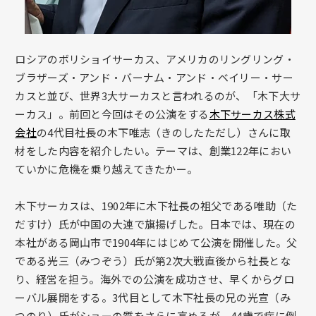
ロシアのボリショイサーカス、アメリカのリングリング・
ブラザーズ・アンド・バーナム・アンド・ベイリー・サー
カスと並び、世界3大サーカスと言われるのが、「木下大サ
ーカス」。前回と今回はその公演をする
木下サーカス株式
会社
の4代目社長の木下唯志（きのしたただし）さんに取
材をした内容を紹介したい。テーマは、創業122年におい
ていかに危機を乗り越えてきたかー。
木下サーカスは、1902年に木下社長の祖父である唯助（た
だすけ）氏が中国の大連で旗揚げした。日本では、現在の
本社がある岡山市で1904年にはじめて公演を開催した。父
である光三（みつぞう）氏が第2次大戦直後から社長とな
り、経営を担う。海外での公演を成功させ、早くからグロ
ーバル展開をする。3代目として木下社長の兄の光宣（み
つのり）氏がショーの質をさらに高めるが、44歳で病に倒