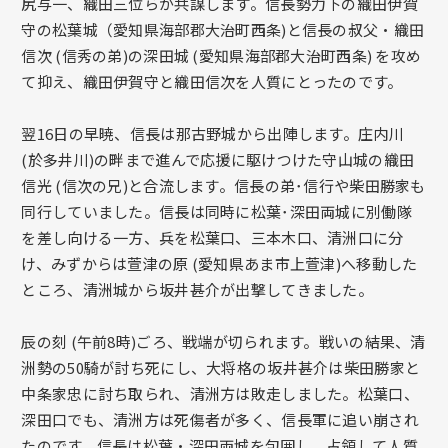
尻与一、織田三位らが共謀します。信長勢力下の織田伊賀
守の松葉城（愛知県海部郡大治町西条)と信長の叔父・織田
信次 (信秀の弟)の深田城 (愛知県海部郡大治町西条) を攻め
て抑え、織田伊賀守と織田信次を人質にとったのです。
翌16日の早暁、信長は那古野城から出陣します。庄内川
(於多井川)の畔まで進んで応援に駆けつけた守山城の織田
信光 (信次の兄)と合流します。信長の弟･信行や柴田勝家も
同行していました。信長は同時に松葉･深田両城に別働隊
を差し向ける一方、兵を松葉口、三本木口、清洲口に分
け、みずからは萱津の原 (愛知県あま市上萱津)へ移動した
ところ、清洲城から坂井甚介が出撃してきました。
辰の刻 (午前8時)ごろ、戦端が切られます。戦いの結果、清
洲勢の50騎が討ち死にし、大将格の坂井甚介は柴田勝家と
中条家忠に討ち取られ、清洲方は敗走しました。松葉口、
深田口でも、清洲方は死傷者が多く、信長軍に追い崩され
たのです。信長は松葉・深田両城を包囲し、占領して人質