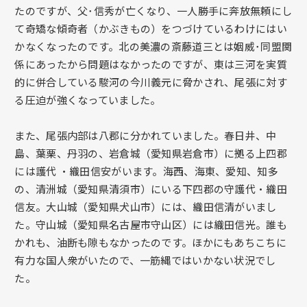
たのですが、父･信秀が亡くなり、一人勝手に奔放無頼にし
て奇矯な傾奇者（かぶきもの）をつづけているわけにはい
かなくなったのです。北の美濃の斎藤道三とは姻威･同盟関
係にあったから問題はなかったのですが、東は三河を実質
的に併合している駿河の今川義元に脅かされ、尾張に対す
る圧迫が強くなっていました。
また、尾張内部は八郡に分かれていました。春日井、中
島、葉栗、丹羽の、岩倉城（愛知県岩倉市）に拠る上四郡
には護代 ・織田信安がいます。海西、海東、愛知、知多
の、清洲城（愛知県清須市）にいる下四郡の守護代・織田
信友。大山城（愛知県犬山市）には、織田信清がいまし
た。守山城（愛知県名古屋市守山区）には織田信光。誰も
かれも、油断も隙もなかったのです。ほかにもあちこちに
有力な国人衆がいたので、一筋縄ではいかない状況でし
た。