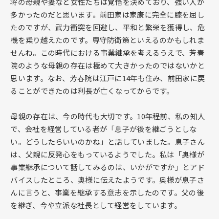
将の母親や妻など女性たちは覚悟を決めており、強い人が
多かったのだと思います。前田家は家康に完全に膝を屈し
たのですが、武力衝突を回避し、平和と繁栄を獲得し、危
機を乗り越えたのです。専守防衛策といえるのかもしれま
せんね。この時代における事業継承を考えるうえで、芳春
院のような母親の存在は極めて大きかったのではないかと
思います。なお、芳春院は江戸に14年も住み、前田家に戻
ることができたのは利長が亡くなってからです。
母親の存在は、今の時代も大切です。10年程前、私の知人
で、会社を経営している者が「息子が後を継ごうとしな
い。どうしたらいいのかね」と話していました。息子さん
は、父親に反発心をもっているようでした。私は「奥様が
事業継承について話してみるのは、いかがですか」とアド
バイスしたところ、奥様に伝えたようです。奥様が息子さ
んに言うと、事業を継承する意志を示したのです。父の後
を継ぎ、今や立派な社長として経営をしています。