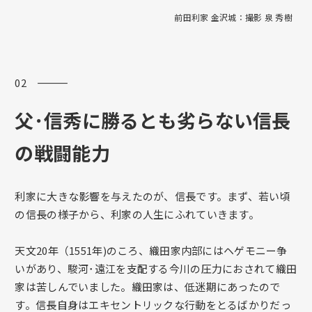
前田利家 金沢城：撮影 泉 秀樹
02 ―――
父･信秀に勝るとも劣らない
信長
の
戦闘能力
利家に大きな影響を与えたのが、信長です。まず、若い頃
の信長の様子から、利家の人生にふれていきます。
天文20年（1551年)のころ、織田家内部にはヘゲモニー争
いがあり、駿河･遠江を支配する今川の圧力におされて織田
家は苦しんでいました。織田家は、低迷期にあったので
す。信長自身はエキセントリックな行動をとるばかりだっ