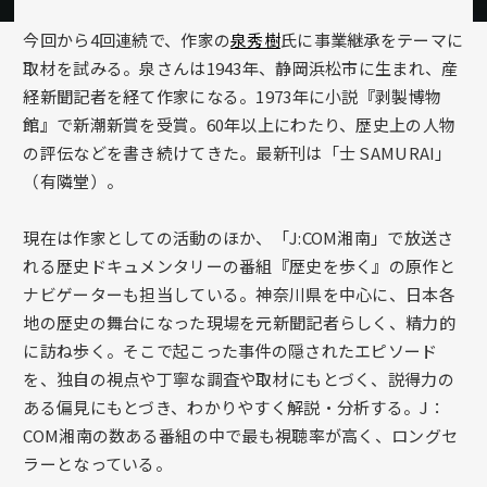
今回から4回連続で、作家の
泉秀樹
氏に事業継承をテーマに
取材を試みる。泉さんは1943年、静岡浜松市に生まれ、産
経新聞記者を経て作家になる。1973年に小説『剥製博物
館』で新潮新賞を受賞。60年以上にわたり、歴史上の人物
の評伝などを書き続けてきた。最新刊は「士 SAMURAI」
（有隣堂）。
現在は作家としての活動のほか、「J:COM湘南」で放送さ
れる歴史ドキュメンタリーの番組『歴史を歩く』の原作と
ナビゲーターも担当している。神奈川県を中心に、日本各
地の歴史の舞台になった現場を元新聞記者らしく、精力的
に訪ね歩く。そこで起こった事件の隠されたエピソード
を、独自の視点や丁寧な調査や取材にもとづく、説得力の
ある偏見にもとづき、わかりやすく解説・分析する。J：
COM湘南の数ある番組の中で最も視聴率が高く、ロングセ
ラーとなっている。