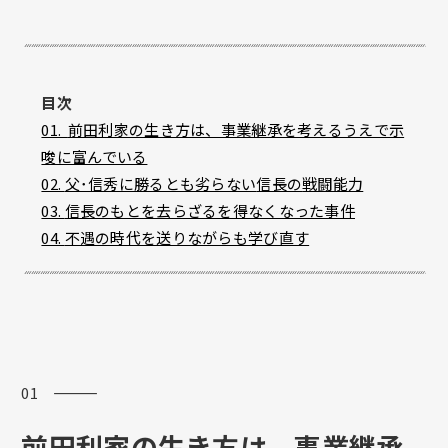
目次
01.
前田利家の生き方は、事業継承を考えるうえで示
唆に富んでいる
02.
父･信秀に勝るとも劣らない
信長の
戦闘能力
03.
信長のもとを去らざるを得なくなった事件
04.
不遇の時代を送りながらも学び直す
01 ―――
前田利家の生き方は、事業継承