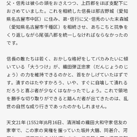
父・信秀は彼らの頭をおさえつつ、上四郡をほぼ支配下に
おさめていました。これを相続した信長は那古野城（愛知
県名古屋市中区）に住み、弟･信行に父･信秀のいた末森城
（愛知県名古屋市千種区）を相続させ、あちこちと抗争を
くり返しながら尾張八郡を統一しなければならなかったの
です。
信長の敵たちは若く、おかしな格好をしてバカみたいに傾
いている「大うつけ」が、織田弾正忠家（だんじょうのじ
ょう）の力を維持できるのかと、首をかしげていたはずで
す。潰すのはたやすかろう、いや、すぐに自壊して潰れる
だろうと喜ぶ者が少なくはなかったでしょう。これで領地
を勝手な切り取りができると踏んだ者が出てきたのは、乱
世の自然な成り行きであったのかもしれません。
天文21年 (1552年)8月16日、清洲城の織田大和守家信友の
家宰で、この家の実権を握っていた坂井大膳、同甚介、河