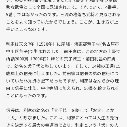
秀な武将として全国に認知されます。それでいて、4番手、
5番手ではなかったのです。三流の格落ち武将と見なされる
ことをよく知っていたからでしょう。ここが、生き方が上
手いところなのです。
利家は天文7年（1538年）に尾張・海東郡荒子村(名古屋市
中川区荒子)で生まれました。前田家は、この地方の土豪で
所領2000貫（7000石）ほどの荒子城主・前田利昌の四男
で、幼名を犬千代と称しています。そして、14歳の正月に5
歳年上の信長に仕えました。前田家は信長の弟の信行につ
いていた林秀貞の配下だったですが、利家はなんらかの理
由で信長に仕え、中小姓組に加えられ、50貫を給せられる
ことになったのです。
信長は、利家の幼名の「犬千代」を略して「お犬」とか
「犬」と呼びました。これは、利家にとっては人生の先行
きを決定する最大の幸運事であり、利家という「犬」の人