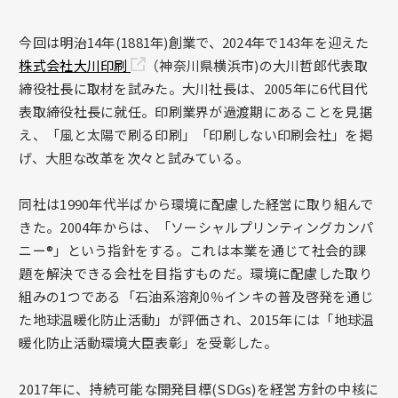
今回は明治14年(1881年)創業で、2024年で143年を迎えた
株式会社大川印刷
（神奈川県横浜市)の大川哲郎代表取
締役社長に取材を試みた。大川社長は、2005年に6代目代
表取締役社長に就任。印刷業界が過渡期にあることを見据
え、「風と太陽で刷る印刷」「印刷しない印刷会社」を掲
げ、大胆な改革を次々と試みている。
同社は1990年代半ばから環境に配慮した経営に取り組んで
きた。2004年からは、「ソーシャルプリンティングカンパ
ニー®」という指針をする。これは本業を通じて社会的課
題を解決できる会社を目指すものだ。環境に配慮した取り
組みの1つである「石油系溶剤0％インキの普及啓発を通じ
た地球温暖化防止活動」が評価され、2015年には「地球温
暖化防止活動環境大臣表彰」を受彰した。
2017年に、持続可能な開発目標(SDGs)を経営方針の中核に