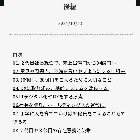
後編
2024/10/18
目次
01. ２代目社長就任で、売上12億円から34億円へ
02. 意見や問題点、不満を言いやすようにする仕組み
03. 10
億円
、30億円
をこえるために大切なこと
04.
DXに取り組み、基幹システムを改良する
05.
ITデジタル化やDXを
する
原点
06.
社長を譲り、
ホールディングスの運営に
07. 丁寧に人を育てていけば30億円をこえることもで
きうる
08.２代目や３代目の存在意義と使命